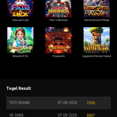
Fate and Luck
Thor's Hammer
Secret Scroll of Ninja
Wizard of Oz
Fireworks
Legend of Easter Island
Togel Result
TOTO WUHAN
07-08-2026
7006
HK SIANG
07-08-2026
8867