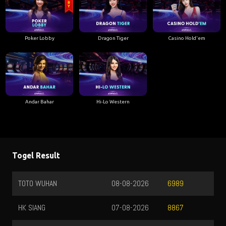
Poker Lobby
Dragon Tiger
Casino Hold'em
Andar Bahar
Hi-Lo Western
Togel Result
TOTO WUHAN
08-08-2026
6989
HK SIANG
07-08-2026
8867