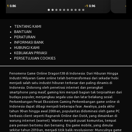
-0.5
0.95
0.5
0.87
TENTANG KAMI
BANTUAN
PERATURAN
INFORMASI BANK
HUBUNGI KAMI
KEBIJAKAN PRIVASI
PERSETUJUAN COOKIES
Fenomena Game Online Dragon138 di Indonesia: Dari Hiburan Hingga
Industri Milyaran Game online telah bertransformasi dari sekadar hobi
menjadi salah satu industri hiburan terbesar dan paling dinamis di
Indonesia. Didorong oleh penetrasi internet dan perangkat
smartphone yang masif, gaming kini menjadi bagian tak terpisahkan dari
budaya populer, menjangkau segala usia dan latar belakang sosial.
Perkembangan Pesat Ekosistem Gaming Perkembangan game online di
Indonesia dapat dibagi menjadi beberapa fase. Awalnya, pada akhir
tahun 90-an hingga awal 2000-an, popularitas didominasi oleh game PC
berbasis client seperti Ragnarok Online dan DotA, yang dimainkan di
warung internet (warnet). Warnet menjadi pusat komunitas, tempat
para pemain bertemu dan bersaing. Era game mobile, yang dimulai
sekitar tahun 2010-an, menjadi titik balik revolusioner. Munculnya game