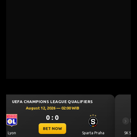
UEFA CHAMPIONS LEAGUE QUALIFIERS
August 12, 2026 — 01:30 WIB
0 : 0
Previous
Next
BET NOW
SK Sturm Graz
Fenerbahce