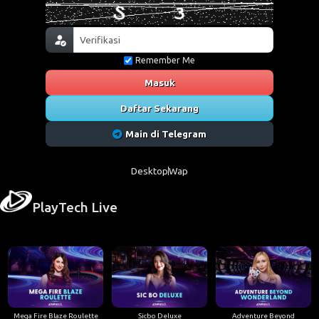
Remember Me
Masuk
Daftar Sekarang
Main di Telegram
Desktop
Wap
PlayTech Live
Mega Fire Blaze Roulette
Sicbo Deluxe
Adventure Beyond