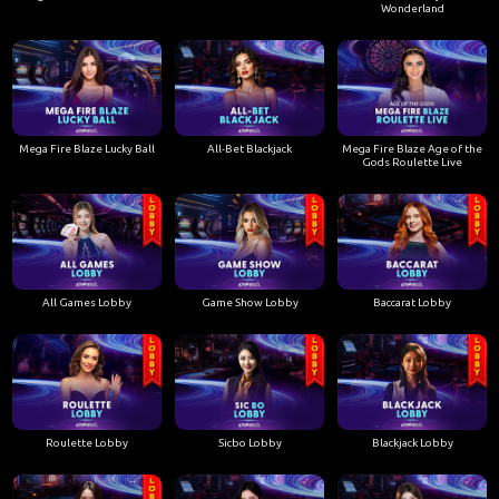
Wonderland
Mega Fire Blaze Lucky Ball
All-Bet Blackjack
Mega Fire Blaze Age of the
Gods Roulette Live
All Games Lobby
Game Show Lobby
Baccarat Lobby
Roulette Lobby
Sicbo Lobby
Blackjack Lobby