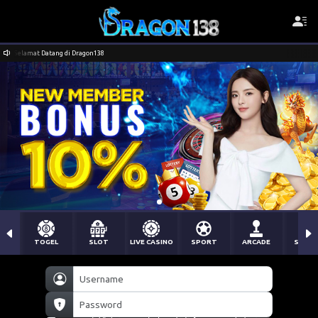
Selamat Datang di Dragon138
TOGEL
SLOT
LIVE CASINO
SPORT
ARCADE
SABU