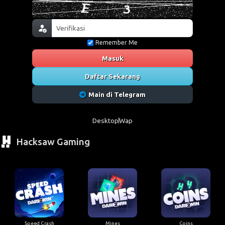
Remember Me
Masuk
Daftar Sekarang
Main di Telegram
Desktop
Wap
Hacksaw Gaming
Speed Crash
Mines
Coins