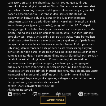
termasuk penjualan merchandise, layanan top-up game, hingga
produksi konten digital. Investasi Global: Menarik investasi besar dari
perusahaan teknologi dan penerbit game internasional yang melihat
potensi pasar Indonesia. Tantangan dan Sisi Negatif Meskipun
menawarkan banyak peluang, game online juga menimbulkan
tantangan sosial yang perlu diperhatikan: Kesehatan Mental dan Fisik:
Kecanduan game (gaming disorder), yang diakui oleh WHO, dapat
mengganggu kesehatan fisik (seperti masalah mata dan postur) serta
mental, mengisolasi pemain dari lingkungan sosial, dan menurunkan
produktivitas. Prestasi Akademik: Bagi pelajar, waktu yang berlebihan
dihabiskan untuk bermain game dapat berdampak negatif pada fokus
belajar dan nilai akademik. Isu Keamanan dan Privasi: Risiko penipuan
(phishing) dan kerentanan data pribadi dalam transaksi digital yang
berkaitan dengan game. Masa Depan Gaming di Indonesia Melihat tren
yang ada, masa depan game online di Indonesia diprediksi akan semakin
cerah. Inovasi teknologi seperti 5G akan meningkatkan kualitas
bermain, sementara perkembangan game lokal yang mengangkat
budaya dan cerita Indonesia juga semakin menunjukkan taringnya.
Kolaborasi antara pemerintah, industri, dan komunitas diperlukan untuk
mengoptimalkan potensi positif industri ini, sambil meminimalkan
dampak negatifnya, menjadikan gaming sebagai sumber hiburan sehat
dan pendorong ekonomi kreatif nasional.
© 2015 - 2026 Copyright DRAGON138.
All Rights Reserved.
LAPOR PUSAT