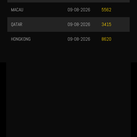
MACAU
09-08-2026
5562
QATAR
09-08-2026
3415
HONGKONG
09-08-2026
8620