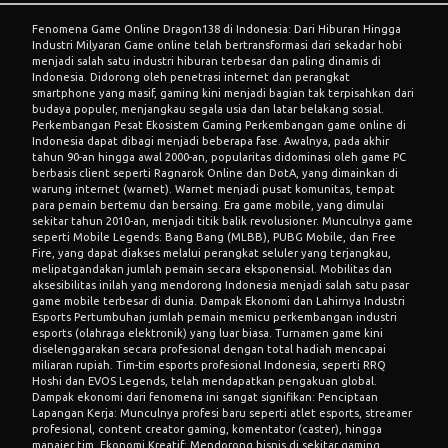
Fenomena Game Online Dragon138 di Indonesia: Dari Hiburan Hingga
Industri Milyaran Game online telah bertransformasi dari sekadar hobi
menjadi salah satu industri hiburan terbesar dan paling dinamis di
Indonesia. Didorong oleh penetrasi internet dan perangkat
smartphone yang masif, gaming kini menjadi bagian tak terpisahkan dari
budaya populer, menjangkau segala usia dan latar belakang sosial.
Perkembangan Pesat Ekosistem Gaming Perkembangan game online di
Indonesia dapat dibagi menjadi beberapa fase. Awalnya, pada akhir
tahun 90-an hingga awal 2000-an, popularitas didominasi oleh game PC
berbasis client seperti Ragnarok Online dan DotA, yang dimainkan di
warung internet (warnet). Warnet menjadi pusat komunitas, tempat
para pemain bertemu dan bersaing. Era game mobile, yang dimulai
sekitar tahun 2010-an, menjadi titik balik revolusioner. Munculnya game
seperti Mobile Legends: Bang Bang (MLBB), PUBG Mobile, dan Free
Fire, yang dapat diakses melalui perangkat seluler yang terjangkau,
melipatgandakan jumlah pemain secara eksponensial. Mobilitas dan
aksesibilitas inilah yang mendorong Indonesia menjadi salah satu pasar
game mobile terbesar di dunia. Dampak Ekonomi dan Lahirnya Industri
Esports Pertumbuhan jumlah pemain memicu perkembangan industri
esports (olahraga elektronik) yang luar biasa. Turnamen game kini
diselenggarakan secara profesional dengan total hadiah mencapai
miliaran rupiah. Tim-tim esports profesional Indonesia, seperti RRQ
Hoshi dan EVOS Legends, telah mendapatkan pengakuan global.
Dampak ekonomi dari fenomena ini sangat signifikan: Penciptaan
Lapangan Kerja: Munculnya profesi baru seperti atlet esports, streamer
profesional, content creator gaming, komentator (caster), hingga
manajer tim. Ekonomi Kreatif: Mendorong bisnis di sekitar gaming,