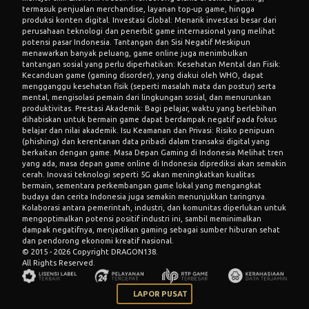
termasuk penjualan merchandise, layanan top-up game, hingga
produksi konten digital. Investasi Global: Menarik investasi besar dari
perusahaan teknologi dan penerbit game internasional yang melihat
potensi pasar Indonesia. Tantangan dan Sisi Negatif Meskipun
menawarkan banyak peluang, game online juga menimbulkan
tantangan sosial yang perlu diperhatikan: Kesehatan Mental dan Fisik:
Kecanduan game (gaming disorder), yang diakui oleh WHO, dapat
mengganggu kesehatan fisik (seperti masalah mata dan postur) serta
mental, mengisolasi pemain dari lingkungan sosial, dan menurunkan
produktivitas. Prestasi Akademik: Bagi pelajar, waktu yang berlebihan
dihabiskan untuk bermain game dapat berdampak negatif pada fokus
belajar dan nilai akademik. Isu Keamanan dan Privasi: Risiko penipuan
(phishing) dan kerentanan data pribadi dalam transaksi digital yang
berkaitan dengan game. Masa Depan Gaming di Indonesia Melihat tren
yang ada, masa depan game online di Indonesia diprediksi akan semakin
cerah. Inovasi teknologi seperti 5G akan meningkatkan kualitas
bermain, sementara perkembangan game lokal yang mengangkat
budaya dan cerita Indonesia juga semakin menunjukkan taringnya.
Kolaborasi antara pemerintah, industri, dan komunitas diperlukan untuk
mengoptimalkan potensi positif industri ini, sambil meminimalkan
dampak negatifnya, menjadikan gaming sebagai sumber hiburan sehat
dan pendorong ekonomi kreatif nasional.
© 2015 - 2026 Copyright DRAGON138.
All Rights Reserved.
LAPOR PUSAT