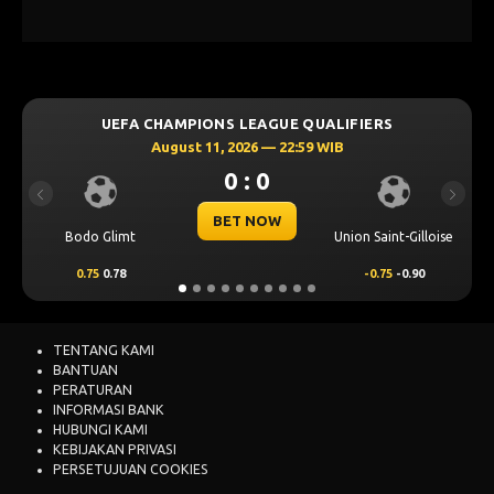
 CHAMPIONS LEAGUE QUALIFIERS
UEFA CHAM
August 11, 2026 — 22:59 WIB
Augu
0 : 0
Previous
Next
BET NOW
Union Saint-Gilloise
Kairat Almaty (n)
-0.75
-0.90
0.00
0.82
TENTANG KAMI
BANTUAN
PERATURAN
INFORMASI BANK
HUBUNGI KAMI
KEBIJAKAN PRIVASI
PERSETUJUAN COOKIES