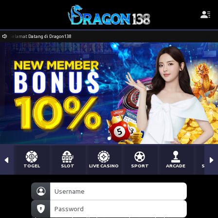
Selamat Datang di Dragon138
TOGEL
SLOT
LIVE CASINO
SPORT
ARCADE
SABU