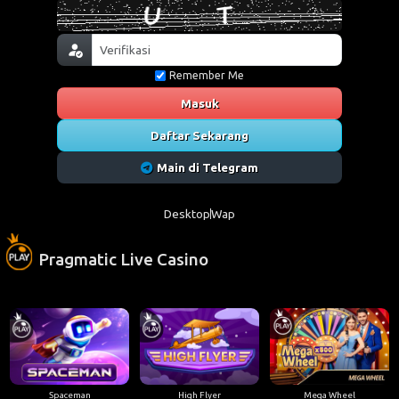
Remember Me
Masuk
Daftar Sekarang
Main di Telegram
Desktop
Wap
Pragmatic Live Casino
Spaceman
High Flyer
Mega Wheel