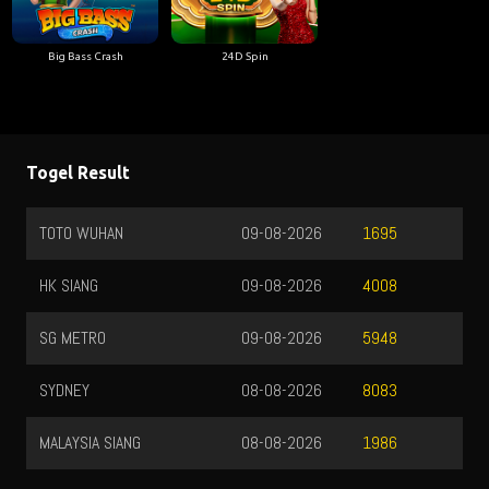
Big Bass Crash
24D Spin
Togel Result
TOTO WUHAN
09-08-2026
1695
HK SIANG
09-08-2026
4008
SG METRO
09-08-2026
5948
SYDNEY
08-08-2026
8083
MALAYSIA SIANG
08-08-2026
1986