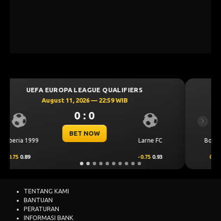
UEFA CHAMPIONS LEAGUE QUALIFIERS
August 11, 2026 — 22:59 WIB
0 : 0
Previous
Next
BET NOW
Bodo Glimt
Union Saint-Gilloise
0.75
0.77
-0.75
-0.95
TENTANG KAMI
BANTUAN
PERATURAN
INFORMASI BANK