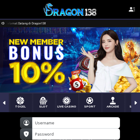
Selamat Datang di Dragon138
TOGEL
SLOT
LIVE CASINO
SPORT
ARCADE
SABU