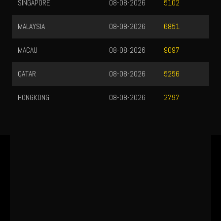
SINGAPORE
08-08-2026
5102
MALAYSIA
08-08-2026
6851
MACAU
08-08-2026
9097
QATAR
08-08-2026
5256
HONGKONG
08-08-2026
2797