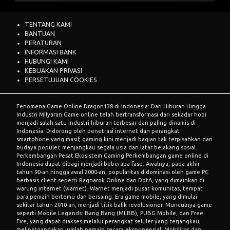
TENTANG KAMI
BANTUAN
PERATURAN
INFORMASI BANK
HUBUNGI KAMI
KEBIJAKAN PRIVASI
PERSETUJUAN COOKIES
Fenomena Game Online Dragon138 di Indonesia: Dari Hiburan Hingga
Industri Milyaran Game online telah bertransformasi dari sekadar hobi
menjadi salah satu industri hiburan terbesar dan paling dinamis di
Indonesia. Didorong oleh penetrasi internet dan perangkat
smartphone yang masif, gaming kini menjadi bagian tak terpisahkan dari
budaya populer, menjangkau segala usia dan latar belakang sosial.
Perkembangan Pesat Ekosistem Gaming Perkembangan game online di
Indonesia dapat dibagi menjadi beberapa fase. Awalnya, pada akhir
tahun 90-an hingga awal 2000-an, popularitas didominasi oleh game PC
berbasis client seperti Ragnarok Online dan DotA, yang dimainkan di
warung internet (warnet). Warnet menjadi pusat komunitas, tempat
para pemain bertemu dan bersaing. Era game mobile, yang dimulai
sekitar tahun 2010-an, menjadi titik balik revolusioner. Munculnya game
seperti Mobile Legends: Bang Bang (MLBB), PUBG Mobile, dan Free
Fire, yang dapat diakses melalui perangkat seluler yang terjangkau,
melipatgandakan jumlah pemain secara eksponensial. Mobilitas dan