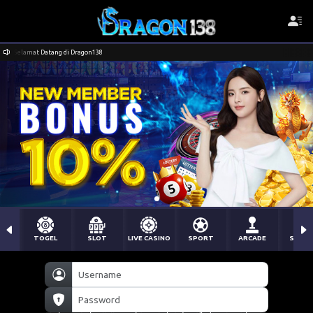
Selamat Datang di Dragon138
TOGEL
SLOT
LIVE CASINO
SPORT
ARCADE
SABU