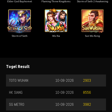
Elder God Baphomet
Flaming Three Kingdoms
Storm of Seth 2 Awakening
Storm of Seth
Wu Xia
Sun Wu Kong
Togel Result
TOTO WUHAN
10-08-2026
2903
HK SIANG
10-08-2026
8556
SG METRO
10-08-2026
3982