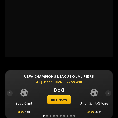
 CHAMPIONS LEAGUE QUALIFIERS
UEFA CHAM
August 11, 2026 — 22:59 WIB
Augu
0 : 0
Previous
Next
BET NOW
Union Saint-Gilloise
Kairat Almaty (n)
-0.75
-0.95
0.00
0.82